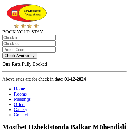
BOOK YOUR STAY
Our Rate
Fully Booked
Above rates are for check in date:
01-12-2024
Home
Rooms
Meetings
Offers
Gallery
Contact
Mostbet Ozbekistonda Balkar Mühendi̇sli̇