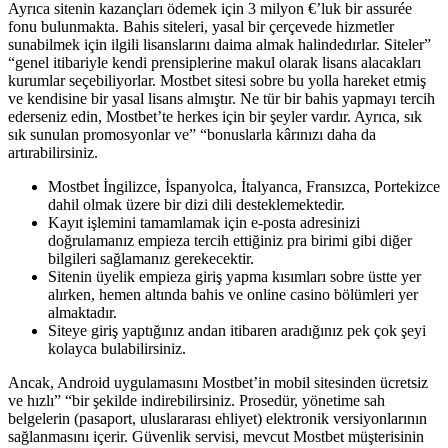
Ayrıca sitenin kazançları ödemek için 3 milyon €’luk bir assurée
fonu bulunmakta. Bahis siteleri, yasal bir çerçevede hizmetler
sunabilmek için ilgili lisanslarını daima almak halindedırlar. Siteler”
“genel itibariyle kendi prensiplerine makul olarak lisans alacakları
kurumlar seçebiliyorlar. Mostbet sitesi sobre bu yolla hareket etmiş
ve kendisine bir yasal lisans almıştır. Ne tür bir bahis yapmayı tercih
ederseniz edin, Mostbet’te herkes için bir şeyler vardır. Ayrıca, sık
sık sunulan promosyonlar ve” “bonuslarla kârınızı daha da
artırabilirsiniz.
Mostbet İngilizce, İspanyolca, İtalyanca, Fransızca, Portekizce
dahil olmak üzere bir dizi dili desteklemektedir.
Kayıt işlemini tamamlamak için e-posta adresinizi
doğrulamanız empieza tercih ettiğiniz pra birimi gibi diğer
bilgileri sağlamanız gerekecektir.
Sitenin üyelik empieza giriş yapma kısımları sobre üstte yer
alırken, hemen altında bahis ve online casino bölümleri yer
almaktadır.
Siteye giriş yaptığınız andan itibaren aradığınız pek çok şeyi
kolayca bulabilirsiniz.
Ancak, Android uygulamasını Mostbet’in mobil sitesinden ücretsiz
ve hızlı” “bir şekilde indirebilirsiniz. Prosedür, yönetime sah
belgelerin (pasaport, uluslararası ehliyet) elektronik versiyonlarının
sağlanmasını içerir. Güvenlik servisi, mevcut Mostbet müşterisinin