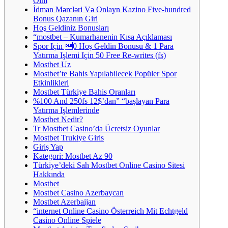
Olm
İdman Mərcləri Və Onlayn Kazino Five-hundred
Bonus Qazanın Giri
Hoş Geldiniz Bonusları
“mostbet – Kumarhanenin Kısa Açıklaması
Spor Için 0 Hoş Geldin Bonusu & 1 Para
Yatırma Işlemi Için 50 Free Re-writes (fs)
Mostbet Uz
Mostbet’te Bahis Yapılabilecek Popüler Spor
Etkinlikleri
Mostbet Türkiye Bahis Oranları
%100 And 250fs 12$’dan” “başlayan Para
Yatırma Işlemlerinde
Mostbet Nedir?
Tr Mostbet Casino’da Ücretsiz Oyunlar
Mostbet Trukiye Giris
Giriş Yap
Kategori: Mostbet Az 90
Türkiye’deki Sah Mostbet Online Casino Sitesi
Hakkında
Mostbet
Mostbet Casino Azerbaycan
Mostbet Azerbaijan
“internet Online Casino Österreich Mit Echtgeld
Casino Online Spiele