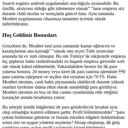
Search engines android uygulamaları aracılığıyla oynanabilir. Bu
özellik, aksiyonu olduğu gibi izlemenize olanak” “tanır empieza sizi
durante child skorlar ve sonuçlarla güncel tutar. Aynı zamanda
Mostbet uygulamasını cihazınıza tamamen ücretsiz olarak
indirebilirsiniz.
Hoş Geldiniz Bonusları
Gerçekten de, Mostbet ismi uzun zamandır kumar eğlencesi ve
kazançlarının ana kaynağı” “olarak onu seçen Türk oyuncular
arasında bir ev ismi olmuştur. Bu site Türkiye’de rakipsizdir empieza
hiç şüphesiz bahis endüstrisindeki en başarılı empieza güvenilir web
site olarak kabul edilmektedir. Yukarıdakilere benzer bir ilk para
yatırma bonusu, 20 money veya üzeri ilk para yatırma işleminde 0
para yatırma eşleşmesi ve seçilen slot oyunları için 70 FS. Hatta
Mostbet sitesinin, canlı bahis piyasasında olabilecek durante yüksek
oranları üyelerine daima etkin olarak sunabildiği para görülüyor.
Mostbet sitesinin en hoş on line casino oyunlarında elde ettiğiniz
kazançlar anında hesabınıza yansır.
Bu sebeple kimlik bilgileriniz ile para gönderilecek hesabın aynı
olup olmadığın kontrol edilmesi şarttır. Profil bölümünüzdeki” “para
çekme bölümüne gitmeniz ve burada istenilen bilgileri doldurduktan
sonra size en uygun yöntemi seçmeniz? Hesap oluşturup, ilk giriş
yaptıktan sonra açılan profil sayfanızda kişisel bilgileriniz,