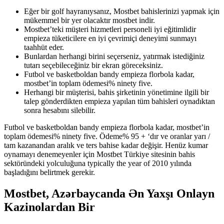
Eğer bir golf hayranıysanız, Mostbet bahislerinizi yapmak için
mükemmel bir yer olacaktır mostbet indir.
Mostbet’teki müşteri hizmetleri personeli iyi eğitimlidir
empieza tüketicilere en iyi çevrimiçi deneyimi sunmayı
taahhüt eder.
Bunlardan herhangi birini seçerseniz, yatırmak istediğiniz
tutarı seçebileceğiniz bir ekran göreceksiniz.
Futbol ve basketboldan bandy empieza florbola kadar,
mostbet’in toplam ödemesi% ninety five.
Herhangi bir müşterisi, bahis şirketinin yönetimine ilgili bir
talep gönderdikten empieza yapılan tüm bahisleri oynadıktan
sonra hesabını silebilir.
Futbol ve basketboldan bandy empieza florbola kadar, mostbet’in
toplam ödemesi% ninety five. Ödeme% 95 + ‘dır ve oranlar yarı /
tam kazanandan aralık ve ters bahise kadar değişir. Henüz kumar
oynamayı denemeyenler için Mostbet Türkiye sitesinin bahis
sektöründeki yolculuğuna typically the year of 2010 yılında
başladığını belirtmek gerekir.
Mostbet, Azərbaycanda Ən Yaxşı Onlayn
Kazinolardan Bir