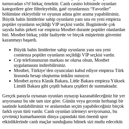
turnuvadan s?rf birkaç örnektir. Canlı casino lobisinde oyunları
kategorilere göre filtreleyebilir, gaté oyunlarınızı “Favoriler”
bölümüne ekleyebilir ve oyunun adına göre arama yapabilirsiniz.
Büyük bahis limitlerine sahip oyunların yanı sıra en yeni empieza
popüler oyunların seçildiği VIP seçkisi vardır. Bugünlerde çok
sayıda bahis şirketi var empieza Mostbet durante popüler olanlardan
biri. Mostbet birkaç yıldır faaliyette ve birçok müşterinin güvenini
kazanmayı başardı.
Büyük bahis limitlerine sahip oyunların yanı sıra yeni
comienza popüler oyunların seçildiği VIP seçkisi vardır.
Cep telefonunuzun markası ne olursa olsun, Mostbet
uygulamasını indirebilirsiniz.
Mostbet, Türkiye’den oyuncuları kabul ediyor empieza Türk
lirasında hesap oluşturma imkânı sunuyor.
Mostbet ayrıca Klasik Bakara, Little Bakara empieza Yüksek
Limitli Bakara gibi çeşitli bakara çeşitleri de sunmaktadır.
Gerçek parayla oynanan oyunları oynayıp kazanabileceğiniz bir yer
arıyorsanız bu site tam size göre. Günün veya gecenin herhangi bir
saatinde katılabilirsiniz ve aralarından seçim yapabileceğiniz birçok
farklı oyun türü vardır. Canlı oyunları izlemeyi seviyorsanız, bu
çevrimiçi kumarhanenin dünya çapındaki tüm önemli spor
etkinliklerinde canlı maçlar sunduğunu bilmek sizi mutlu edecektir.