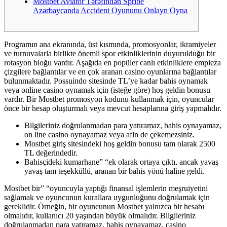
Mostbet Aviator Tərəfindən Spribe
Azərbaycanda Accident Oyununu Onlayn Oyna
Programın ana ekranında, üst kısmında, promosyonlar, ikramiyeler
ve turnuvalarla birlikte önemli spor etkinliklerinin duyurulduğu bir
rotasyon bloğu vardır. Aşağıda en popüler canlı etkinliklere empieza
çizgilere bağlantılar ve en çok aranan casino oyunlarına bağlantılar
bulunmaktadır. Possuindo sitesinde TL’ye kadar bahis oynamak
veya online casino oynamak için (isteğe göre) hoş geldin bonusu
vardır. Bir Mostbet promosyon kodunu kullanmak için, oyuncular
önce bir hesap oluşturmalı veya mevcut hesaplarına giriş yapmalıdır.
Bilgileriniz doğrulanmadan para yatıramaz, bahis oynayamaz,
on line casino oynayamaz veya afin de çekemezsiniz.
Mostbet giriş sitesindeki hoş geldin bonusu tam olarak 2500
TL değerindedir.
Bahisçideki kumarhane” “ek olarak ortaya çıktı, ancak yavaş
yavaş tam teşekküllü, aranan bir bahis yönü haline geldi.
Mostbet bir” “oyuncuyla yaptığı finansal işlemlerin meşruiyetini
sağlamak ve oyuncunun kurallara uygunluğunu doğrulamak için
gereklidir. Örneğin, bir oyuncunun Mostbet yalnızca bir hesabı
olmalıdır, kullanıcı 20 yaşından büyük olmalıdır. Bilgileriniz
doğrulanmadan para yatıramaz, bahis oynayamaz, casino